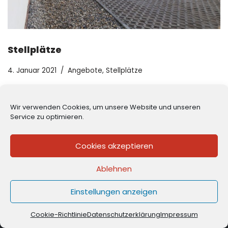
Stellplätze
4. Januar 2021
Angebote
,
Stellplätze
Leider sind derzeit keine Stellplätze oder Garagen in
Trebbin und den Ortsteilen verfügbar.
Wir verwenden Cookies, um unsere Website und unseren
Service zu optimieren.
Cookies akzeptieren
Ablehnen
Einstellungen anzeigen
© TREWO Trebbin |
Design:
gb-design
|
Theme Neve
Cookie-Richtlinie
Datenschutzerklärung
Impressum
Impressum
Datenschutz